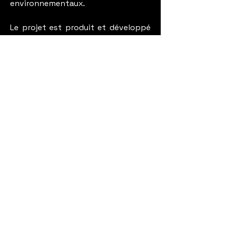
environnementaux.
Le projet est produit et développé
au sein d’Escape Productions, dans
une logique d’autonomie et
d’exigence, avec la volonté de
construire des œuvres durables,
sincères et profondément
incarnées.
En savoir plus...
FAR AWAY – “Child of the
Woods” (Official Music
Video | Post-Rock / Metal