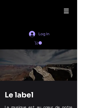
Escape
Productions
Log In
Le label
La musique est au cœur de notre